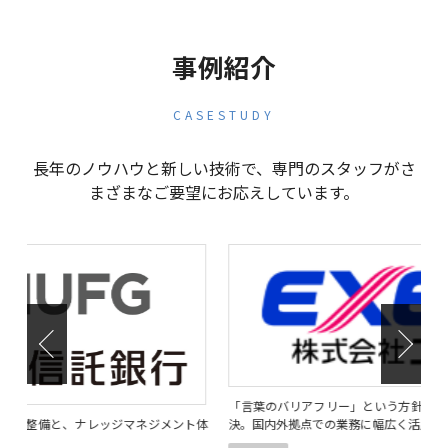
事例紹介
CASESTUDY
長年のノウハウと新しい技術で、専門のスタッフがさ
まざまなご要望にお応えしています。
「言葉のバリアフリー」という方針のもと、ファイル翻訳の課題を解
コ
ト体
決。国内外拠点での業務に幅広く活用。
グ