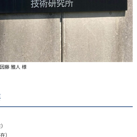
因藤 雅人 様
要
在）
現在）