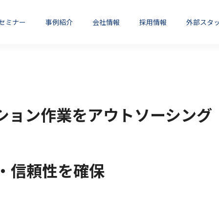
セミナー
事例紹介
会社情報
採用情報
外部スタ
翻訳・機械翻訳セミナー
械翻訳・自動翻訳
翻訳サービス
よくある質問
ション作業をアウトソーシング
oodle導入支援・運用
Totara Learn導
・信頼性を確保