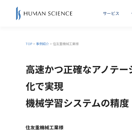
サービス
マニュアル制作・取扱説明書(操
TOP
>
事例紹介
> 住友重機械工業様
マニュアルセミナー
機
作マニュアル)制作
講師紹介
高速かつ正確なアノテー
教育・eラーニング
M
化で実現
機械学習システムの精度
住友重機械工業様