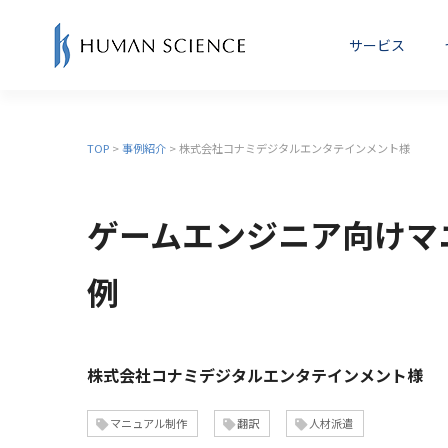
サービス
マニュアル制作・取扱説明書(操
TOP
>
事例紹介
> 株式会社コナミデジタルエンタテインメント様
マニュアルセミナー
機
作マニュアル)制作
講師紹介
ゲームエンジニア向けマ
教育・eラーニング
M
例
株式会社コナミデジタルエンタテインメント様
マニュアル制作
翻訳
人材派遣