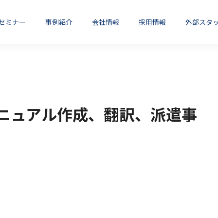
セミナー
事例紹介
会社情報
採用情報
外部スタ
翻訳・機械翻訳セミナー
械翻訳・自動翻訳
翻訳サービス
よくある質問
ニュアル作成、翻訳、派遣事
oodle導入支援・運用
Totara Learn導