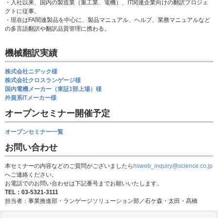
・入社以来、国内の製造業（重工業、電機）、IT関連企業向けの翻訳プロジェ
クトに従事。​
・現在はFA関連製品を中心に、製品マニュアル、ヘルプ、業務マニュアルなど
の多言語翻訳や翻訳品質管理に携わる。​
機械翻訳実績
株式会社ニデック様
株式会社クロスランゲージ様
国内電機メーカー（東証1部上場）様
外資系ITメーカー様
オープンセミナー開催予定
オープンセミナー一覧
お問い合わせ
本セミナーの内容などのご質問がございましたら
hsweb_inquiry@science.co.jp
へご連絡ください。
お電話でのお問い合わせは下記番号までお願いいたします。
TEL：03-5321-3111
担当者：事業推進部・ランゲージソリューション部／石ケ森・太田・髙橋