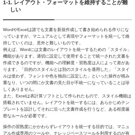
1-1. レイアウト・フォーマットを維持することが難
しい
WordやExcelは誰でも文書を新規作成して書き始められる作りにな
っていますが、マニュアルとして表現やフォーマットを統一して維
持していくのは、意外と難しいものです。
例えば、Wordには文書のレイアウトを統一するための「スタイル」
機能があります。適切に設定して使用することで統一された文書を
作成できるのですが、機能への理解度・習熟度は人によって差があ
ります。「目的のスタイルとは別のスタイルを適用した」「スタイ
ルは使わず、フォントや色を独自に設定した」といった操作が積み
重なり、いつの間にか文書の見た目が不統一になっていることは珍
しくありません。
また、Excelは表計算ソフトとして作られたもので、スタイル機能は
搭載されていません。レイアウトを統一するには、あらかじめテン
プレートを設計してそれに沿った文書作成を行うなど、ある程度厳
密なルールが必要です。
操作の習熟度にかかわらずレイアウトを統一する目的では、マニュ
アル作成専用のツールや、ナレッジベースツールを利用するのが有