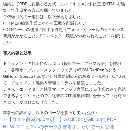
編集してPDFに変換する方式、別のドキュメントは直接HTMLを編
集して作成する方式を採っていました。
ご依頼目的の一部には、以下がありました。
• HTMLの編集作業にかかる工数を削減したい
• DTPツールの使用に関する課題（フォントやツールのライセンス
費用がかかること、PCスペック・環境が求められること）を解消し
たい
導入内容と効果
ドキュメントの執筆にAsciiDoc（軽量マークアップ言語）を採用
し、各種オープンソースソフトウェア（ATOM/RedPen他）や
GitHub、SourceTreeなどIT分野に馴染みのあるツールを組み合わせ
て、ドキュメント編集＆管理システムを構築しました。
テキストエディターと軽量マークアップ言語による作業のみで完結
できるようになったので、従来のDTP編集作業にかかっていた時間
とコストがゼロになりました。
本事例の詳細は、以下のページを参照してください。
【コスト削減約30％以上】AsciiDocとGitHubでPDF、
HTMLマニュアルのデータを部署をまたいで一元管理