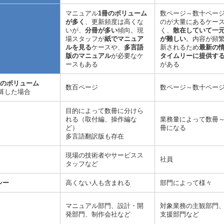
マニュアル
1冊のボリューム
数ページ～数十ペー
が多く
、更新頻度は高くな
のが大量にあるケー
いが、
分冊が多い
傾向。現
く、
散在していて一
場スタッフが
紙でマニュア
が難しい
。内容が頻
ルを見る
ケースや、
多言語
新されるため
最新の
版のマニュアル
が必要なケ
タイムリーに提供す
ースもある
がある
りのボリューム
数百ページ
数ページ～数十ペー
換算した場合
目的によって数冊に分けら
れる（取付編、操作編な
業務量によって数冊
ど）
冊になる
多言語翻訳版も存在
現場の技術者やサービスス
社員
タッフなど
シー
高くない人も含まれる
部門によって様々
マニュアル部門、設計・開
対象業務の主観部門
発部門、制作会社など
支援部門など