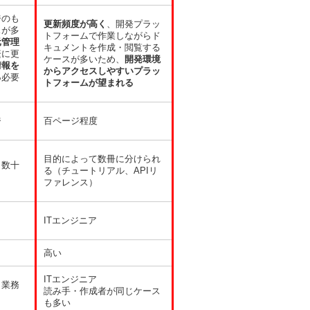
ジのも
更新頻度が高く
、開発プラッ
スが多
トフォームで作業しながらド
元管理
キュメントを作成・閲覧する
繁に更
ケースが多いため、
開発環境
情報を
からアクセスしやすいプラッ
る
必要
トフォームが望まれる
ジ
百ページ程度
目的によって数冊に分けられ
～数十
る（チュートリアル、APIリ
ファレンス）
ITエンジニア
高い
ITエンジニア
、業務
読み手・作成者が同じケース
も多い