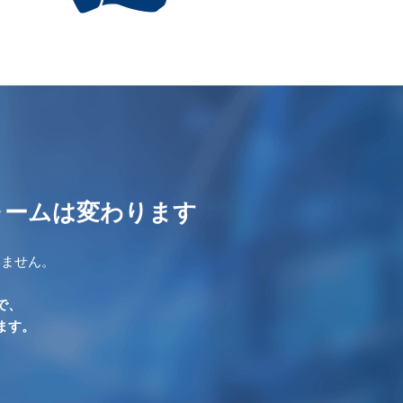
ォームは変わります
いません。
。
で、
ます。