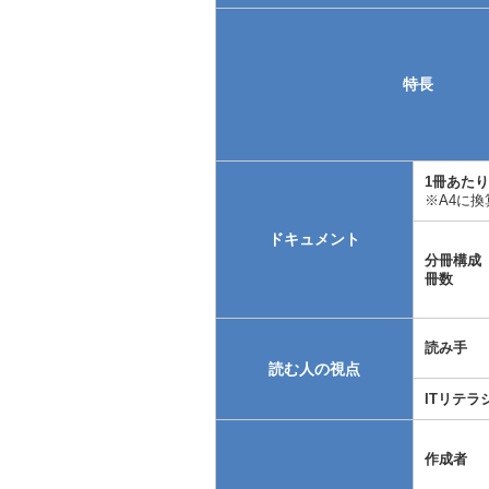
特長
1冊あた
※A4に
ドキュメント
分冊構成
冊数
読み手
読む人の視点
ITリテラ
作成者