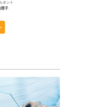
ルタント
祐理子