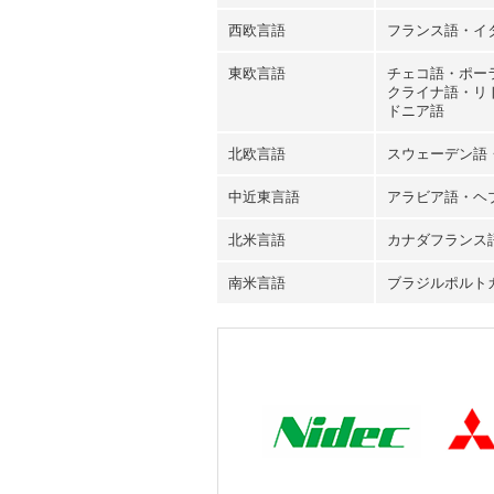
西欧言語
フランス語・イ
東欧言語
チェコ語・ポー
クライナ語・リ
ドニア語
北欧言語
スウェーデン語
中近東言語
アラビア語
・ヘ
北米言語
カナダフランス
南米言語
ブラジルポルト