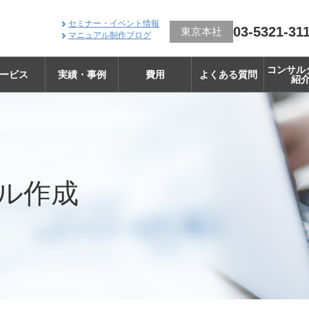
セミナー・イベント情報
03-5321-31
東京本社
マニュアル制作ブログ
コンサル
ービス
実績・事例
費用
よくある質問
紹
ル作成