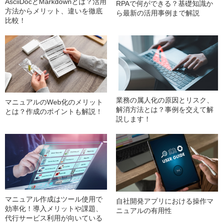
AsciiDocとMarkdownとは？活用
RPAで何ができる？基礎知識か
方法からメリット、違いを徹底
ら最新の活用事例まで解説
比較！
業務の属人化の原因とリスク、
マニュアルのWeb化のメリット
解消方法とは？事例を交えて解
とは？作成のポイントも解説！
説します！
マニュアル作成はツール使用で
自社開発アプリにおける操作マ
効率化！導入メリットや課題、
ニュアルの有用性
代行サービス利用が向いている