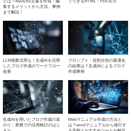
とは？AsciiDoc文書を作成・編
でできるHTML・PDF出力
集するメリットから方法、事例
まで解説！
LLM複数活用も！生成AIを活用
プロンプト・役割分担の最適化
したブログ作成のワークフロー
の結果は？生成AIによるブログ
改善
作成事例
生成AIを用いたブログ作成の道
Webマニュアル作成の方法と
のり：業務での活用検討のはじ
は？wordマニュアルから移行す
まり
る手順とおすすめツールを解説