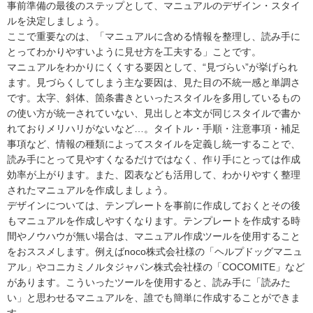
事前準備の最後のステップとして、マニュアルのデザイン・スタイ
ルを決定しましょう。
ここで重要なのは、「マニュアルに含める情報を整理し、読み手に
とってわかりやすいように見せ方を工夫する」ことです。
マニュアルをわかりにくくする要因として、“見づらい”が挙げられ
ます。見づらくしてしまう主な要因は、見た目の不統一感と単調さ
です。太字、斜体、箇条書きといったスタイルを多用しているもの
の使い方が統一されていない、見出しと本文が同じスタイルで書か
れておりメリハリがないなど…。タイトル・手順・注意事項・補足
事項など、情報の種類によってスタイルを定義し統一することで、
読み手にとって見やすくなるだけではなく、作り手にとっては作成
効率が上がります。また、図表なども活用して、わかりやすく整理
されたマニュアルを作成しましょう。
デザインについては、テンプレートを事前に作成しておくとその後
もマニュアルを作成しやすくなります。テンプレートを作成する時
間やノウハウが無い場合は、マニュアル作成ツールを使用すること
をおススメします。例えばnoco株式会社様の「ヘルプドッグマニュ
アル」やコニカミノルタジャパン株式会社様の「COCOMITE」など
があります。こういったツールを使用すると、読み手に「読みた
い」と思わせるマニュアルを、誰でも簡単に作成することができま
す。