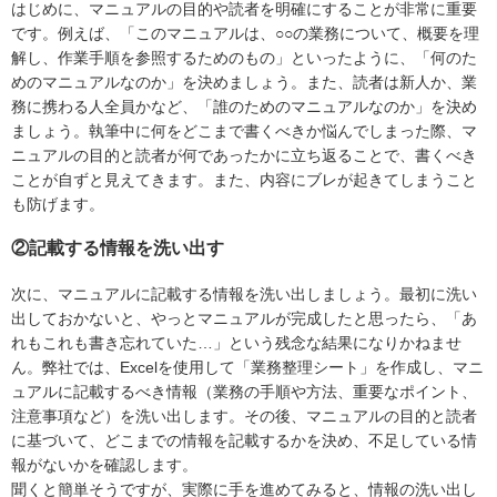
はじめに、マニュアルの目的や読者を明確にすることが非常に重要
です。例えば、「このマニュアルは、○○の業務について、概要を理
解し、作業手順を参照するためのもの」といったように、「何のた
めのマニュアルなのか」を決めましょう。また、読者は新人か、業
務に携わる人全員かなど、「誰のためのマニュアルなのか」を決め
ましょう。執筆中に何をどこまで書くべきか悩んでしまった際、マ
ニュアルの目的と読者が何であったかに立ち返ることで、書くべき
ことが自ずと見えてきます。また、内容にブレが起きてしまうこと
も防げます。
②記載する情報を洗い出す
次に、マニュアルに記載する情報を洗い出しましょう。最初に洗い
出しておかないと、やっとマニュアルが完成したと思ったら、「あ
れもこれも書き忘れていた…」という残念な結果になりかねませ
ん。弊社では、Excelを使用して「業務整理シート」を作成し、マニ
ュアルに記載するべき情報（業務の手順や方法、重要なポイント、
注意事項など）を洗い出します。その後、マニュアルの目的と読者
に基づいて、どこまでの情報を記載するかを決め、不足している情
報がないかを確認します。
聞くと簡単そうですが、実際に手を進めてみると、情報の洗い出し