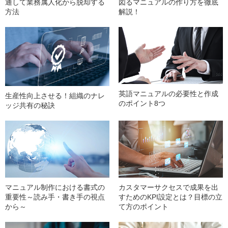
通して業務属人化から脱却する
図るマニュアルの作り方を徹底
方法
解説！
英語マニュアルの必要性と作成
生産性向上させる！組織のナレ
のポイント8つ
ッジ共有の秘訣
マニュアル制作における書式の
カスタマーサクセスで成果を出
重要性～読み手・書き手の視点
すためのKPI設定とは？目標の立
から～
て方のポイント