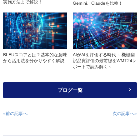
実施方法まで解説！
Gemini、Claudeを比較！
BLEUスコアとは？基本的な意味
AIがAIを評価する時代 ～機械翻
から活用法を分かりやすく解説
訳品質評価の最前線をWMT24レ
ポートで読み解く～
ブログ一覧
«前の記事へ
次の記事へ»