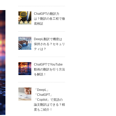
ChatGPTの翻訳力
は？翻訳の各工程で徹
底検証
DeepL翻訳で機密は
保持される？セキュリ
ティは？
ChatGPTでYouTube
動画の翻訳を行う方法
を解説！
「DeepL」
「ChatGPT」
「Copilot」で英語の
論文翻訳はできる？精
度もご紹介！