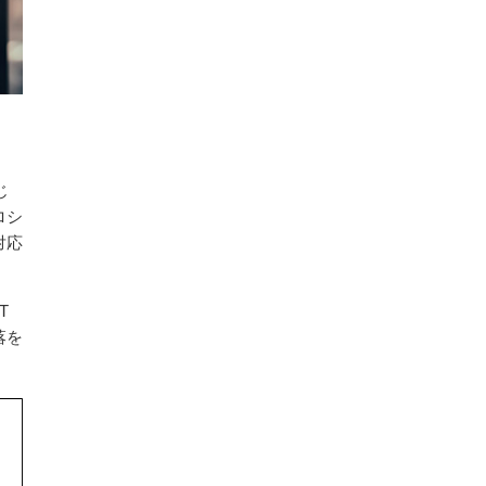
じ
ロシ
対応
T
落を