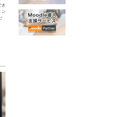
でき
ミン
だ