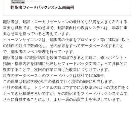
翻訳者は、翻訳・ローカリゼーションの最終的な品質を大きく左右する
重要な職種です。その意味で、翻訳者向けの教育システムは、非常に重
要な意味を持っていると考えています。
ヒューマンサイエンスは、翻訳者の仕事をプロジェクト毎に100項目以上
の独自の観点で数値化し、その結果をすべてデータベース化すること
で、翻訳者のレベル管理を行っています。
翻訳者は毎回の翻訳結果を数値で確認できると同時に、修正ポイント・
指摘・指導内容を詳細に記述したフィードバック文書によって具体的に
復習することで、次回の作業に向けた改善につなげています。
現在のデータベース上のフィードバックは総計で12,529件。
この総量は翻訳学校が1年の講義で行う演習の6倍に相当します。
当社の翻訳者は、トライアルの時点ですでに合格率8％以下の狭き門をく
ぐってきた精鋭ぞろいですが、その翻訳者をフィードバックシステムで
さらに育成することにより、より一層の品質向上を実現しています。