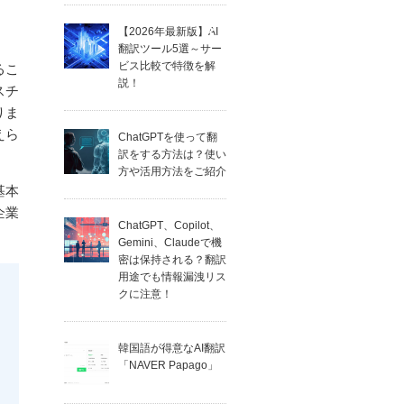
【2026年最新版】AI
翻訳ツール5選～サー
ビス比較で特徴を解
るこ
説！
スチ
りま
えら
ChatGPTを使って翻
訳をする方法は？使い
方や活用方法をご紹介
基本
企業
ChatGPT、Copilot、
Gemini、Claudeで機
密は保持される？翻訳
用途でも情報漏洩リス
クに注意！
韓国語が得意なAI翻訳
「NAVER Papago」