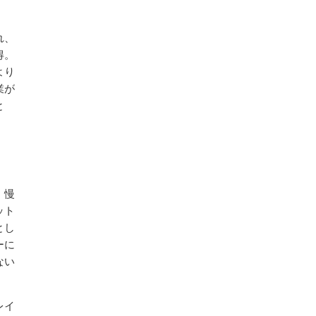
れ、
得。
より
業が
と
、慢
ット
とし
ーに
ない
レイ