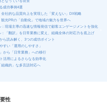
務となっている背景
る成功事例4選
店：全社的な品質向上を実現した「変えない」DX戦略
体：観光PRの「自動化」で地域の魅力を世界へ
テル：現場主導の迅速な情報発信で顧客エンゲージメントを強化
テル：「翻訳」を日常業務に変え、組織全体の対応力を底上げ
から読み解く、3つの成功ポイント
いやすい「運用のしやすさ」
務」から「日常業務」への移行
ート活用によるさらなる効率化
る「組織的」な多言語対応へ
重要性