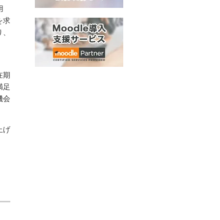
用
を求
り、
在期
満足
機会
上げ