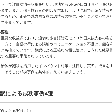
ットで詳細な情報収集を行い、現地でもSNSや口コミサイトを活
います。また、個人旅行者の割合が増加し、より詳細で正確な情報
応するため、正確で魅力的な多言語情報の提供が不可欠となってお
ます高まっています。
必要性
て重要な収益源であり、適切な多言語対応により外国人観光客の滞
。一方で、言語の壁による誤解やコミュニケーション不足は、顧客
スクも抱えています。翻訳による正確な情報伝達は、こうした経済
減する重要な手段となっています。
自治体が翻訳を活用したインバウンド対策に注目し、実際に成果を
は、そうした成功事例を具体的に見ていきましょう。
翻訳による成功事例4選
例を4つ紹介します。