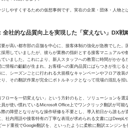
ージしやすくするための仮想事例です。実在の企業・団体・人物と
貨店：全社的な品質向上を実現した「変えない」DX戦
需要が高い都市部の店舗を中心に、接客体制の強化が急務でした。
に採用していましたが、彼らが業務の指針とする接客マニュアルや
れていました。これにより、新人スタッフへの教育に時間がかかる
間に情報の齟齬が生まれ、お客様への案内品質にばらつきが生じる
特に、シーズンごとに行われる大規模なキャンペーンやフロア改装
なり、その翻訳作業が完全にボトルネックとなって現場の混乱を招
務フローを一切変えない」という方針のもと、ソリューションを選
使い慣れているMicrosoft Office上でワンクリック翻訳が可能
る際の障壁となりがちな操作研修を不要とし、導入初日から誰もが
、社内用語や接客特有の丁寧な表現が求められる文書にはDeepL
スピード重視でGoogle翻訳を、といったように柔軟に翻訳エンジンを