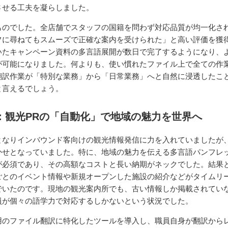
させる工夫を凝らしました。
ものでした。全店舗でスタッフの国籍を問わず対応品質が均一化さ
フに尋ねてもスムーズで正確な案内を受けられた」と高い評価を獲
いたキャンペーン資料の多言語展開が数日で完了するようになり、
が可能になりました。何よりも、使い慣れたファイル上で全ての作
翻訳作業が「特別な業務」から「日常業務」へと自然に浸透したこ
と言えるでしょう。
治体：観光PRの「自動化」で地域の魅力を世界へ
となりインバウンド客向けの観光情報発信に力を入れていましたが
かせとなっていました。特に、地域の魅力を伝える多言語パンフレ
が必須であり、その高額なコストと長い納期がネックでした。結果
ごとのイベント情報や新規オープンした施設の紹介などがタイムリ
でいたのです。現地の観光案内所でも、古い情報しか掲載されてい
員が個々の語学力で対応するしかないという状況でした。
用のファイル翻訳に特化したツールを導入し、職員自身が翻訳から