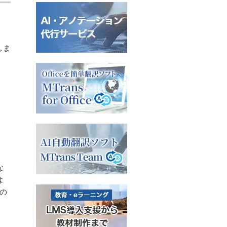
しま
な
は
応の