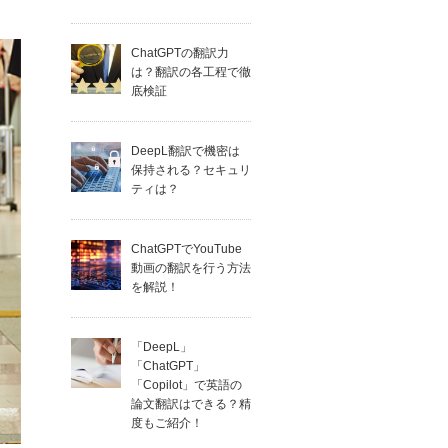
ChatGPTの翻訳力
は？翻訳の各工程で徹
底検証
DeepL翻訳で機密は
保持される？セキュリ
ティは？
ChatGPTでYouTube
動画の翻訳を行う方法
を解説！
「DeepL」
「ChatGPT」
「Copilot」で英語の
論文翻訳はできる？精
度もご紹介！