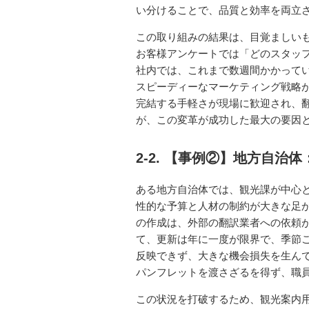
い分けることで、品質と効率を両立
この取り組みの結果は、目覚ましい
お客様アンケートでは「どのスタッ
社内では、これまで数週間かかって
スピーディーなマーケティング戦略
完結する手軽さが現場に歓迎され、
が、この変革が成功した最大の要因
2-2. 【事例②】地方自
ある地方自治体では、観光課が中心
性的な予算と人材の制約が大きな足
の作成は、外部の翻訳業者への依頼
て、更新は年に一度が限界で、季節
反映できず、大きな機会損失を生ん
パンフレットを渡さざるを得ず、職
この状況を打破するため、観光案内