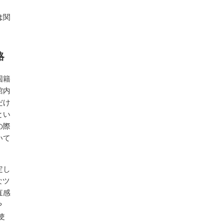
は関
略
国籍
館内
だけ
とい
の際
いて
定し
なツ
直感
や
使