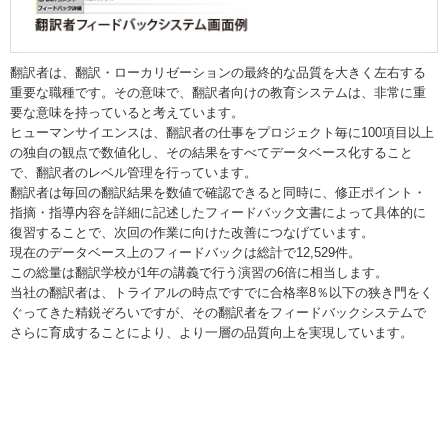
翻訳者は、翻訳・ローカリゼーションの最終的な品質を大きく左右する
重要な職種です。その意味で、翻訳者向けの教育システムは、非常に重
要な意味を持っていると考えています。
ヒューマンサイエンスは、翻訳者の仕事をプロジェクト毎に100項目以上
の独自の観点で数値化し、その結果をすべてデータベース化すること
で、翻訳者のレベル管理を行っています。
翻訳者は毎回の翻訳結果を数値で確認できると同時に、修正ポイント・
指摘・指導内容を詳細に記述したフィードバック文書によって具体的に
復習することで、次回の作業に向けた改善につなげています。
現在のデータベース上のフィードバックは総計で12,529件。
この総量は翻訳学校が1年の講義で行う演習の6倍に相当します。
当社の翻訳者は、トライアルの時点ですでに合格率8％以下の狭き門をく
ぐってきた精鋭ぞろいですが、その翻訳者をフィードバックシステムで
さらに育成することにより、より一層の品質向上を実現しています。