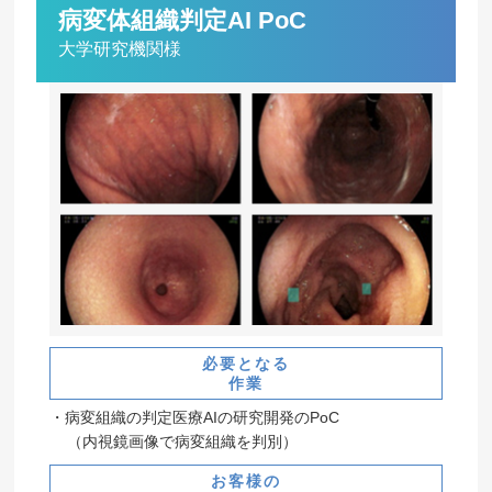
病変体組織判定AI PoC
大学研究機関様
必要となる
作業
病変組織の判定医療AIの研究開発のPoC
（内視鏡画像で病変組織を判別）
お客様の