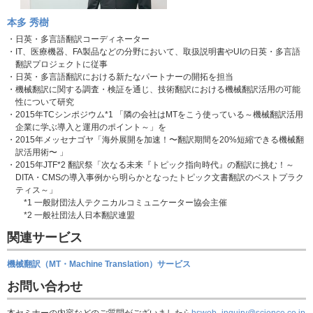
本多 秀樹
・日英・多言語翻訳コーディネーター
・IT、医療機器、FA製品などの分野において、取扱説明書やUIの日英・多言語
翻訳プロジェクトに従事
・日英・多言語翻訳における新たなパートナーの開拓を担当
・機械翻訳に関する調査・検証を通じ、技術翻訳における機械翻訳活用の可能
性について研究
・2015年TCシンポジウム*1 「隣の会社はMTをこう使っている～機械翻訳活用
企業に学ぶ導入と運用のポイント～」を
・2015年メッセナゴヤ「海外展開を加速！〜翻訳期間を20%短縮できる機械翻
訳活用術〜 」
・2015年JTF*2 翻訳祭「次なる未来『トピック指向時代』の翻訳に挑む！～
DITA・CMSの導入事例から明らかとなったトピック文書翻訳のベストプラク
ティス～」
*1 一般財団法人テクニカルコミュニケーター協会主催
*2 一般社団法人日本翻訳連盟
関連サービス
機械翻訳（MT・Machine Translation）サービス
お問い合わせ
本セミナーの内容などのご質問がございましたら
hsweb_inquiry@science.co.jp