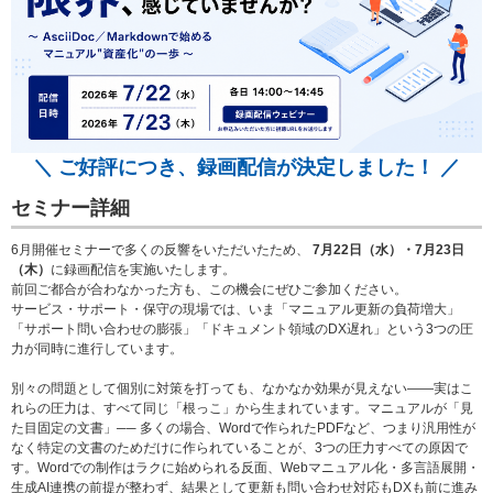
＼ ご好評につき、録画配信が決定しました！ ／
セミナー詳細
6月開催セミナーで多くの反響をいただいたため、
7月22日（水）・7月23日
（木）
に録画配信を実施いたします。
前回ご都合が合わなかった方も、この機会にぜひご参加ください。
サービス・サポート・保守の現場では、いま「マニュアル更新の負荷増大」
「サポート問い合わせの膨張」「ドキュメント領域のDX遅れ」という3つの圧
力が同時に進行しています。
別々の問題として個別に対策を打っても、なかなか効果が見えない――実はこ
れらの圧力は、すべて同じ「根っこ」から生まれています。マニュアルが「見
た目固定の文書」── 多くの場合、Wordで作られたPDFなど、つまり汎用性が
なく特定の文書のためだけに作られていることが、3つの圧力すべての原因で
す。Wordでの制作はラクに始められる反面、Webマニュアル化・多言語展開・
生成AI連携の前提が整わず、結果として更新も問い合わせ対応もDXも前に進み