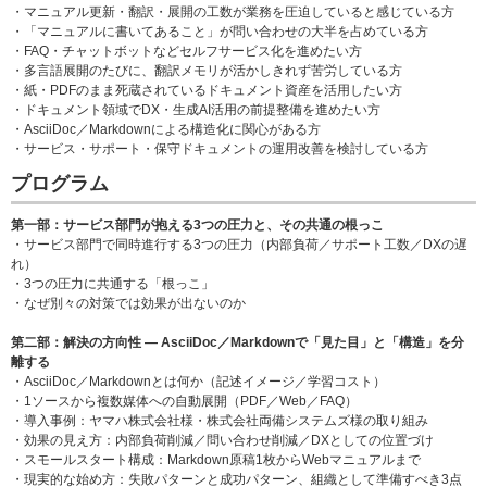
・マニュアル更新・翻訳・展開の工数が業務を圧迫していると感じている方
・「マニュアルに書いてあること」が問い合わせの大半を占めている方
・FAQ・チャットボットなどセルフサービス化を進めたい方
・多言語展開のたびに、翻訳メモリが活かしきれず苦労している方
・紙・PDFのまま死蔵されているドキュメント資産を活用したい方
・ドキュメント領域でDX・生成AI活用の前提整備を進めたい方
・AsciiDoc／Markdownによる構造化に関心がある方
・サービス・サポート・保守ドキュメントの運用改善を検討している方
プログラム
第一部：サービス部門が抱える3つの圧力と、その共通の根っこ
・サービス部門で同時進行する3つの圧力（内部負荷／サポート工数／DXの遅
れ）
・3つの圧力に共通する「根っこ」
・なぜ別々の対策では効果が出ないのか
第二部：解決の方向性 ― AsciiDoc／Markdownで「見た目」と「構造」を分
離する
・AsciiDoc／Markdownとは何か（記述イメージ／学習コスト）
・1ソースから複数媒体への自動展開（PDF／Web／FAQ）
・導入事例：ヤマハ株式会社様・株式会社両備システムズ様の取り組み
・効果の見え方：内部負荷削減／問い合わせ削減／DXとしての位置づけ
・スモールスタート構成：Markdown原稿1枚からWebマニュアルまで
・現実的な始め方：失敗パターンと成功パターン、組織として準備すべき3点