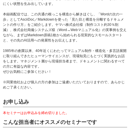
にくい状態を生み出しています。
本録画配信では、この共通の根っこを構造から解きほぐし、「Wordの次の一
歩」としてAsciiDoc／Markdownを使った「見た目と構造を分離するドキュメ
ントの作り方」をご紹介します。ヤマハ株式会社様（制作コスト約30％削
減）、株式会社両備システムズ様（Word→Webマニュアル化）の実事例を交え
ながら、まずはMarkdown原稿1枚から始められる現実的なスモールスタート
と、その先のAI活用への発展性をお伝えします。
1985年の創業以来、40年近くにわたってマニュアル制作・構造化・多言語展開
に取り組んできたヒューマンサイエンスが、現場知見にもとづく実践的なお話
をします。マネジメント層から現場担当者まで、ドキュメントに関わるすべて
の方に有益な内容です。
ぜひお気軽にご参加ください！
※同業他社および個人の方の参加はご遠慮いただいておりますので、あらかじ
めご了承ください。
お申し込み
本セミナーはお申込みを締め切りました。
こんな担当者にオススメのセミナーです