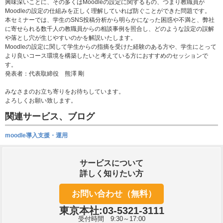
興味深いことに、その多くはMoodleの設定に関するもの、つまり教職員が
Moodleの設定の仕組みを正しく理解していれば防ぐことができた問題です。
本セミナーでは、学生のSNS投稿分析から明らかになった困惑や不満と、弊社
に寄せられる数千人の教職員からの相談事例を照合し、どのような設定の誤解
や落とし穴が生じやすいのかを解説いたします。
Moodleの設定に関して学生からの指摘を受けた経験のある方や、学生にとって
より良いコース環境を構築したいと考えている方におすすめのセッションで
す。
発表者：代表取締役 熊澤 剛
みなさまのお立ち寄りをお待ちしています。
よろしくお願い致します。
関連サービス、ブログ
moodle導入支援・運用
サービスについて
詳しく知りたい方
お問い合わせ（無料）
東京本社:03-5321-3111
受付時間 9:30～17:00