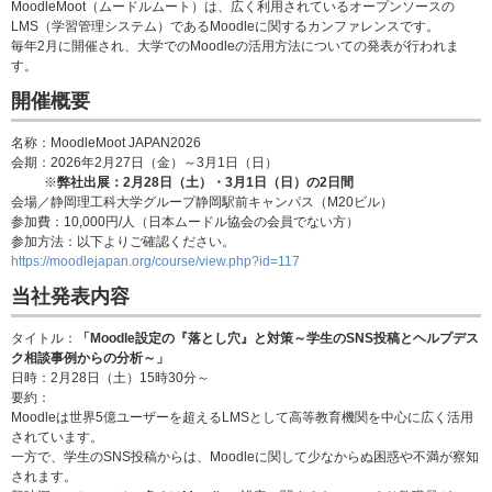
MoodleMoot（ムードルムート）は、広く利用されているオープンソースの
LMS（学習管理システム）であるMoodleに関するカンファレンスです。
毎年2月に開催され、大学でのMoodleの活用方法についての発表が行われま
す。
開催概要
名称：MoodleMoot JAPAN2026
会期：2026年2月27日（金）～3月1日（日）
※
弊社出展：2月28日（土）・3月1日（日）の2日間
会場／静岡理工科大学グループ静岡駅前キャンパス（M20ビル）
参加費：10,000円/人（日本ムードル協会の会員でない方）
参加方法：以下よりご確認ください。
https://moodlejapan.org/course/view.php?id=117
当社発表内容
タイトル：
「Moodle設定の『落とし穴』と対策～学生のSNS投稿とヘルプデス
ク相談事例からの分析～」
日時：2月28日（土）15時30分～
要約：
Moodleは世界5億ユーザーを超えるLMSとして高等教育機関を中心に広く活用
されています。
一方で、学生のSNS投稿からは、Moodleに関して少なからぬ困惑や不満が察知
されます。