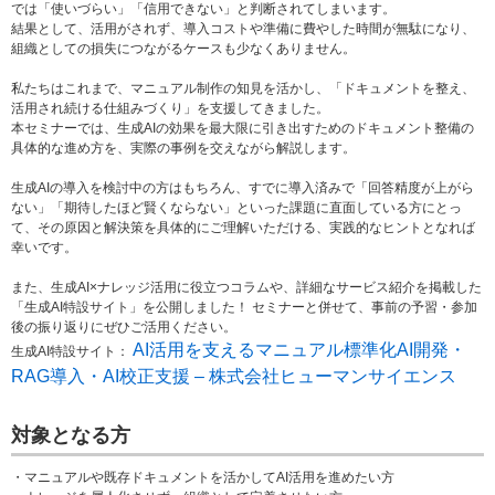
では「使いづらい」「信用できない」と判断されてしまいます。
結果として、活用がされず、導入コストや準備に費やした時間が無駄になり、
組織としての損失につながるケースも少なくありません。
私たちはこれまで、マニュアル制作の知見を活かし、「ドキュメントを整え、
活用され続ける仕組みづくり」を支援してきました。
本セミナーでは、生成AIの効果を最大限に引き出すためのドキュメント整備の
具体的な進め方を、実際の事例を交えながら解説します。
生成AIの導入を検討中の方はもちろん、すでに導入済みで「回答精度が上がら
ない」「期待したほど賢くならない」といった課題に直面している方にとっ
て、その原因と解決策を具体的にご理解いただける、実践的なヒントとなれば
幸いです。
また、生成AI×ナレッジ活用に役立つコラムや、詳細なサービス紹介を掲載した
「生成AI特設サイト」を公開しました！ セミナーと併せて、事前の予習・参加
後の振り返りにぜひご活用ください。
AI活用を支えるマニュアル標準化AI開発・
生成AI特設サイト：
RAG導入・AI校正支援 – 株式会社ヒューマンサイエンス
対象となる方
・マニュアルや既存ドキュメントを活かしてAI活用を進めたい方