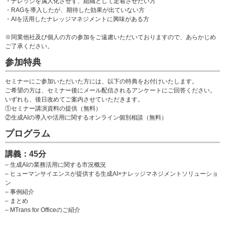
・ナレッジを属人化させず、組織として定着させたい方
・RAGを導入したが、期待した効果が出ていない方
・AIを活用したナレッジマネジメントに興味がある方
※同業他社及び個人の方の参加をご遠慮いただいておりますので、あらかじめ
ご了承ください。
参加特典
セミナーにご参加いただいた方には、以下の特典をお付けいたします。
ご希望の方は、セミナー後にメール配信されるアンケートにご回答ください。
いずれも、後日改めてご案内させていただきます。
①セミナー講演資料の提供（無料）
②生成AIの導入や活用に関するオンライン個別相談（無料）
プログラム
講義：45分
– 生成AIの業務活用に関する市況概況
– ヒューマンサイエンスが提供する生成AI×ナレッジマネジメントソリューショ
ン
– 事例紹介
– まとめ
– MTrans for Officeのご紹介