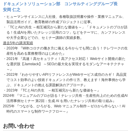
ドキュメントソリューション部 コンサルティンググループ長
安岡 仁之
・ヒューマンサイエンスに入社後、各種取扱説明書や操作・業務マニュアル、
製品活用ガイド、教育教材の作成プロジェクトに従事。
・「TCとAIの共生 ～相互補完から新たな価値を～」「ドキュメントのプロが語
る！生成AIを用いたナレッジ活用のコツ」などをテーマに、カンファレンス
や大手企業などでの、セミナー講師の実績多数。
過去5年の講演実績
・2020年 『Withコロナの働き方に備える今からでも間に合う！テレワークの生
産性を高める業務整理のはじめかた』
・2021年 『高速！高セキュリティ！高アクセス対応！ Webサイト開発の新た
な選択肢【Jamstack】 ～SEOの最大化を実現するモダンなアーキテクチャ
～』
・2022年『わかりやすいAPIリファレンスがWebサービス成功のカギ！ 高品質
でコスト効率のよい技術ドキュメントの作り方、教えます！海外事例から学
ぶ、ドキュメントの抱える課題解決のアプローチ』
・2023年 『TCとAIの共生 ～相互補完から新たな価値を～』
2024年 『マニュアルのプロが語る！ナレッジ共有・生産性向上のための生成AI
活用事例セミナー 第2回：生成 AI を用いたナレッジ共有の取り組み』
2025年 『つながる、ひろがる、Web マニュアル制作～ゼロから作らない！AI
時代のスマートな制作ワークフロー～』
お問い合わせ