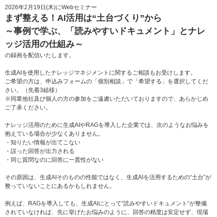
2026年2月19日(木)にWebセミナー
まず整える！AI活用は“土台づくり”から
～事例で学ぶ、「読みやすいドキュメント」とナレ
ッジ活用の仕組み～
の録画を配信いたします。
生成AIを使用したナレッジマネジメントに関するご相談もお受けします。
ご希望の方は、申込みフォームの「個別相談」で「希望する」を選択してくだ
さい。（先着3組様）
※同業他社及び個人の方の参加をご遠慮いただいておりますので、あらかじめ
ご了承ください。
ナレッジ活用のために生成AIやRAGを導入した企業では、次のようなお悩みを
抱えている場合が少なくありません。
・知りたい情報が出てこない
・誤った回答が出力される
・同じ質問なのに回答に一貫性がない
その原因は、生成AIそのものの性能ではなく、生成AIを活用するための“土台”が
整っていないことにあるかもしれません。
例えば、RAGを導入しても、生成AIにとって“読みやすいドキュメント“が整備
されていなければ、先に挙げたお悩みのように、回答の精度は安定せず、現場