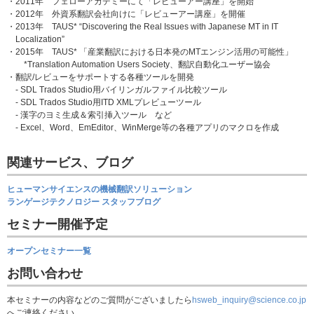
・2011年 フェローアカデミーにて「レビューアー講座」を開始
・2012年 外資系翻訳会社向けに「レビューアー講座」を開催
・2013年 TAUS* “Discovering the Real Issues with Japanese MT in IT
Localization”
・2015年 TAUS* 「産業翻訳における日本発のMTエンジン活用の可能性」
*Translation Automation Users Society、翻訳自動化ユーザー協会
・翻訳/レビューをサポートする各種ツールを開発
- SDL Trados Studio用バイリンガルファイル比較ツール
- SDL Trados Studio用ITD XMLプレビューツール
- 漢字のヨミ生成＆索引挿入ツール など
- Excel、Word、EmEditor、WinMerge等の各種アプリのマクロを作成
関連サービス、ブログ
ヒューマンサイエンスの機械翻訳ソリューション
ランゲージテクノロジー スタッフブログ
セミナー開催予定
オープンセミナー一覧
お問い合わせ
本セミナーの内容などのご質問がございましたら
hsweb_inquiry@science.co.jp
へご連絡ください。